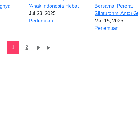
ngnya
'Anak Indonesia Hebat'
Bersama, Pererat
Jul 23, 2025
Silaturahmi Antar G
Pertemuan
Mar 15, 2025
Pertemuan
Current page
Page
Next page
Last page
1
2