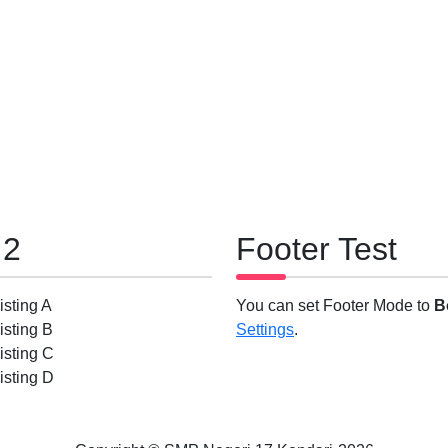
 2
Footer Test
sting A
You can set Footer Mode to
B
isting B
Settings
.
isting C
isting D