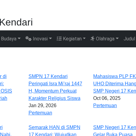
Kendari
Budaya
Inovasi
Kegiatan
Olahraga
Judul
 di
SMPN 17 Kendari
Mahasiswa PLP FK
i:
Peringati Isra Mi’raj 1447
UHO Diterima Hang
 OSIS
H, Momentum Perkuat
SMP Negeri 17 Ken
iah
Karakter Religius Siswa
Oct 06, 2025
Jan 29, 2026
Pertemuan
Pertemuan
ri
Semarak HAN di SMPN
SMP Negeri 17 Ken
 Nabi,
17 Kendari: Wujudkan
Gelar Buka Puasa