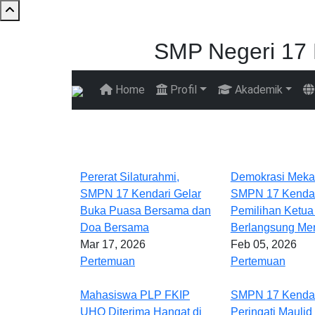
Skip to main content
SMP Negeri 17 
Home
Profil
Akademik
Main navigation
Pererat Silaturahmi,
Demokrasi Mekar
SMPN 17 Kendari Gelar
SMPN 17 Kendar
Buka Puasa Bersama dan
Pemilihan Ketua
Doa Bersama
Berlangsung Mer
Mar 17, 2026
Feb 05, 2026
Pertemuan
Pertemuan
Mahasiswa PLP FKIP
SMPN 17 Kenda
UHO Diterima Hangat di
Peringati Maulid