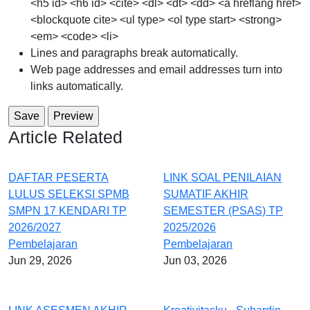
<h5 id> <h6 id> <cite> <dl> <dt> <dd> <a hreflang href>
<blockquote cite> <ul type> <ol type start> <strong>
<em> <code> <li>
Lines and paragraphs break automatically.
Web page addresses and email addresses turn into
links automatically.
Article Related
DAFTAR PESERTA
LINK SOAL PENILAIAN
LULUS SELEKSI SPMB
SUMATIF AKHIR
SMPN 17 KENDARI TP
SEMESTER (PSAS) TP
2026/2027
2025/2026
Pembelajaran
Pembelajaran
Jun 29, 2026
Jun 03, 2026