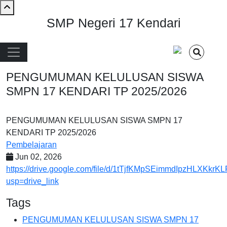
Skip to main content
SMP Negeri 17 Kendari
Main navigation
PENGUMUMAN KELULUSAN SISWA
SMPN 17 KENDARI TP 2025/2026
PENGUMUMAN KELULUSAN SISWA SMPN 17
KENDARI TP 2025/2026
Pembelajaran
Jun 02, 2026
https://drive.google.com/file/d/1tTjfKMpSEimmdIpzHLXKkrK
usp=drive_link
Tags
PENGUMUMAN KELULUSAN SISWA SMPN 17