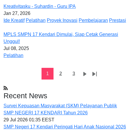
Kreativitasku - Suhardin - Guru IPA
Jan 27, 2026
Ide Kreatif
Pelatihan
Proyek Inovasi
Pembelajaran
Prestasi
MPLS SMPN 17 Kendari Dimulai, Siap Cetak Generasi
Unggul!
Jul 08, 2025
Pelatihan
Pagination
Current page
Page
Page
Next page
Last page
1
2
3
Recent News
Survei Kepuasan Masyarakat (SKM) Pelayanan Publik
SMP NEGERI 17 KENDARI Tahun 2026
29 Jul 2026 01:35 EEST
SMP Negeri 17 Kendari Peringati Hari Anak Nasional 2026