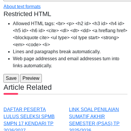
About text formats
Restricted HTML
Allowed HTML tags: <br> <p> <h2 id> <h3 id> <h4 id>
<h5 id> <h6 id> <cite> <dl> <dt> <dd> <a hreflang href>
<blockquote cite> <ul type> <ol type start> <strong>
<em> <code> <li>
Lines and paragraphs break automatically.
Web page addresses and email addresses turn into
links automatically.
Article Related
DAFTAR PESERTA
LINK SOAL PENILAIAN
LULUS SELEKSI SPMB
SUMATIF AKHIR
SMPN 17 KENDARI TP
SEMESTER (PSAS) TP
2026/2027
2025/2026