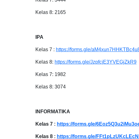
Kelas 8: 2165
IPA
Kelas 7 :
https://forms.gle/aM4xun7HHKTBc4u
Kelas 8:
https://forms.gle/JzpfcjE3YVEGjZkR9
Kelas 7: 1982
Kelas 8: 3074
INFORMATIKA
Kelas 7 :
https://forms.gle/6Eoz5Q3u2iMu3
Kelas 8 :
https://forms.gle/FFt1pLzUKcLEc