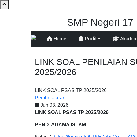
Skip to main content
SMP Negeri 17 
Home
Profil
Akadem
Main navigation
LINK SOAL PENILAIAN 
2025/2026
LINK SOAL PSAS TP 2025/2026
Pembelajaran
Jun 03, 2026
LINK SOAL PSAS TP 2025/2026
PEND. AGAMA ISLAM:
Kelas 7:
https://forms.gle/bTKE7efSZXyT1nVA