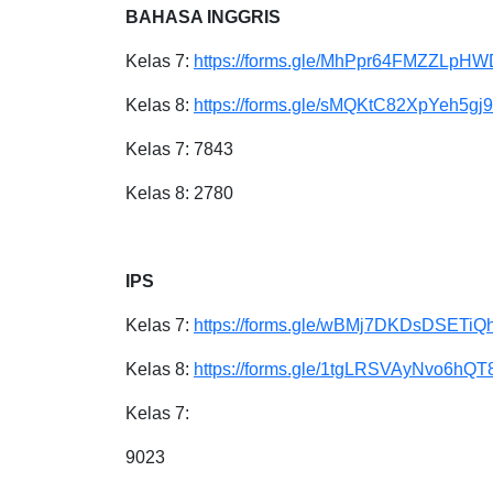
BAHASA INGGRIS
Kelas 7:
https://forms.gle/MhPpr64FMZZLpH
Kelas 8:
https://forms.gle/sMQKtC82XpYeh5gj9
Kelas 7: 7843
Kelas 8: 2780
IPS
Kelas 7:
https://forms.gle/wBMj7DKDsDSETiQ
Kelas 8:
https://forms.gle/1tgLRSVAyNvo6hQT
Kelas 7:
9023