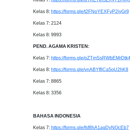
Kelas 8:
https://forms.gle/t2FNoYEXFyP2iyGr9
Kelas 7: 2124
Kelas 8: 9993
PEND. AGAMA KRISTEN:
Kelas 7:
https://forms.gle/oZTmSsRWbEMrDtk
Kelas 8:
https://forms.gle/vnABYffiCa5oU2hK8
Kelas 7: 8865
Kelas 8: 3356
BAHASA INDONESIA
Kelas 7:
https://forms.gle/fsf8hA1agDyNQcEb7