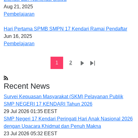
Aug 21, 2025
Pembelajaran
Hari Pertama SPMB SMPN 17 Kendari Ramai Pendaftar
Jun 16, 2025
Pembelajaran
Pagination
Current page
Page
Next page
Last page
1
2
Recent News
Survei Kepuasan Masyarakat (SKM) Pelayanan Publik
SMP NEGERI 17 KENDARI Tahun 2026
29 Jul 2026 01:35 EEST
SMP Negeri 17 Kendari Peringati Hari Anak Nasional 2026
dengan Upacara Khidmat dan Penuh Makna
23 Jul 2026 05:32 EEST