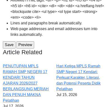
Allowed HTML tags: <br> <p> <h2 id> <h3 id> <h4 id>
<h5 id> <h6 id> <cite> <dl> <dt> <dd> <a hreflang href>
<blockquote cite> <ul type> <ol type start> <strong>
<em> <code> <li>
Lines and paragraphs break automatically.
Web page addresses and email addresses turn into
links automatically.
Article Related
PENUTUPAN MPLS
Hari Ketiga MPLS Ramah
RAMAH SMP NEGERI 17
SMP Negeri 17 Kendari:
KENDARI TAHUN
Perkuat Karakter, Literasi,
AJARAN 2026/2027
dan Potensi Peserta Didik
BERLANGSUNG MERIAH
Pelatihan
DAN PENUH MAKNA
Jul 15, 2026
Pelatihan
Jul 17, 2026